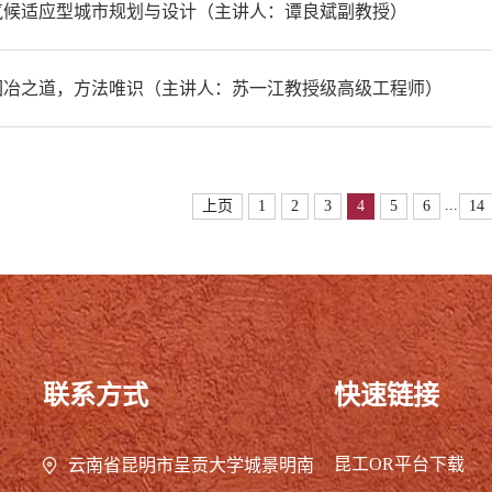
气候适应型城市规划与设计（主讲人：谭良斌副教授）
园冶之道，方法唯识（主讲人：苏一江教授级高级工程师）
...
上页
1
2
3
4
5
6
14
联系方式
快速链接
昆工OR平台下载
云南省昆明市呈贡大学城景明南