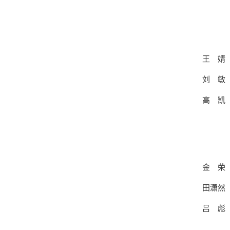
王 婧
刘 敏
高 凯
金 荣
田潇然
吕 彪