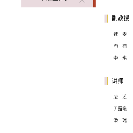
副教授
魏 雯
陶 楠
李 琪
讲师
凌 溪
尹露曦
潘 瑞