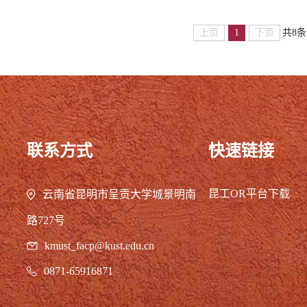
上页
1
下页
共8条
联系方式
快速链接
昆工OR平台下载
云南省昆明市呈贡大学城景明南
路727号
kmust_facp@kust.edu.cn
0871-65916871