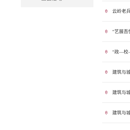
云岭老
“艺展吾
“政—校
建筑与城
建筑与
建筑与