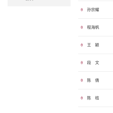
孙宗耀
程海帆
王 颖
段 文
陈 倩
陈 桔