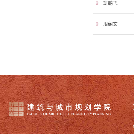
班鹏飞
周绍文