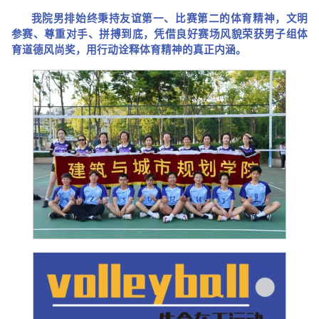
我院男排始终秉持友谊第一、比赛第二的体育精神，文明
参赛、尊重对手、拼搏到底，凭借良好赛场风貌荣获男子组体
育道德风尚奖，用行动诠释体育精神的真正内涵。